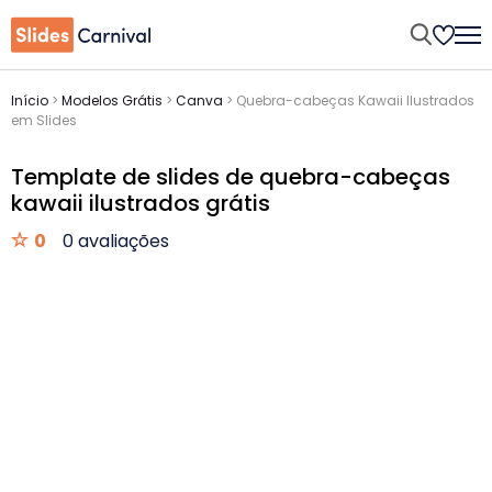
Início
>
Modelos Grátis
>
Canva
>
Quebra-cabeças Kawaii Ilustrados
em Slides
Template de slides de quebra-cabeças
kawaii ilustrados grátis
0
0 avaliações