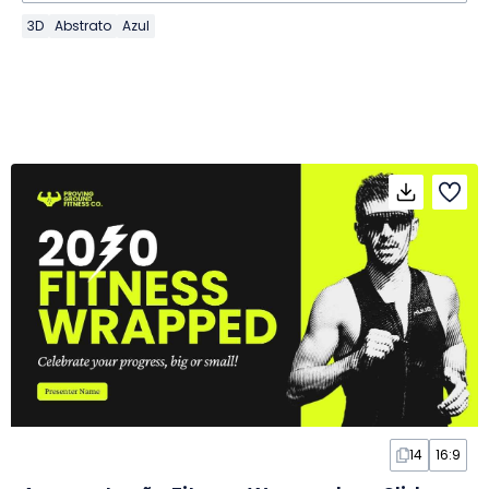
3D
Abstrato
Azul
14
16:9