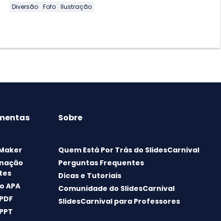
Diversão
Fofo
Ilustração
mentas
Sobre
 Maker
Quem Está Por Trás do SlidesCarnival
nação
Perguntas Frequentes
tes
Dicas e Tutoriais
o APA
Comunidade do SlidesCarnival
 PDF
SlidesCarnival para Professores
 PPT