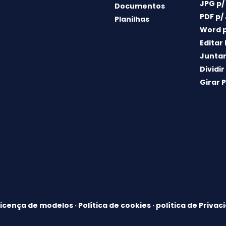
JPG p/
Documentos
PDF p/
Planilhas
Word p
Editar
Juntar
Dividir
Girar 
Licença de modelos
·
Política de cookies
·
política de Privac