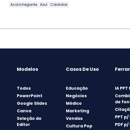
Aconchegante
Azul
Coloridos
Modelos
Casos De Uso
Ferra
Todos
Educação
IA PPT
PowerPoint
Negócios
Combi
de fon
Google Slides
Médico
Citaçã
Canva
Marketing
PPT p/
Seleção do
Vendas
Editor
PDF p/
Cultura Pop