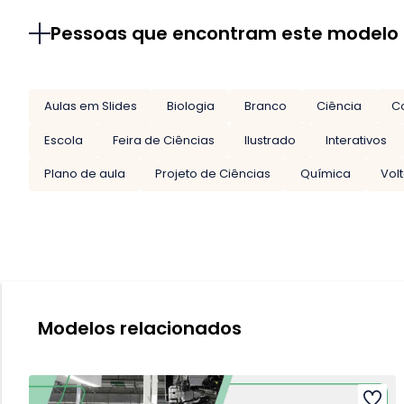
Pessoas que encontram este modelo
Aulas em Slides
Biologia
Branco
Ciência
C
Escola
Feira de Ciências
Ilustrado
Interativos
Plano de aula
Projeto de Ciências
Química
Vol
Modelos relacionados