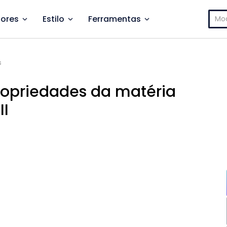
Pesq
ores
Estilo
Ferramentas
por:
s
ropriedades da matéria
II