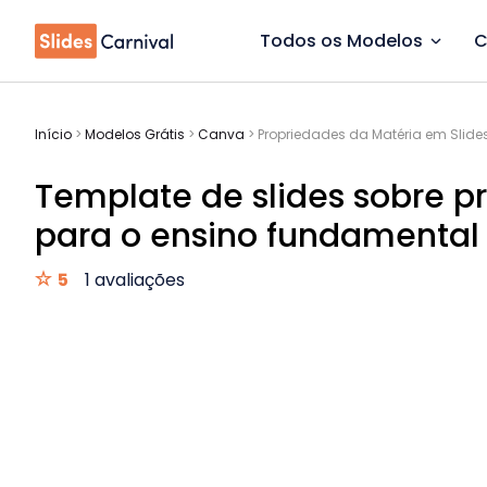
Todos os Modelos
C
Início
>
Modelos Grátis
>
Canva
>
Propriedades da Matéria em Slide
Template de slides sobre p
para o ensino fundamental 
5
1 avaliações