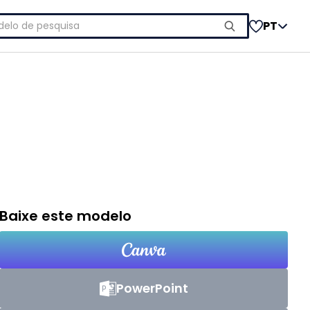
uisar
PT
Baixe este modelo
PowerPoint