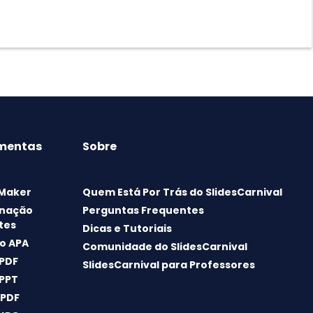
mentas
Sobre
 Maker
Quem Está Por Trás do SlidesCarnival
nação
Perguntas Frequentes
tes
Dicas e Tutoriais
o APA
Comunidade do SlidesCarnival
 PDF
SlidesCarnival para Professores
 PPT
 PDF