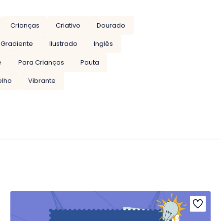
Crianças
Criativo
Dourado
Gradiente
Ilustrado
Inglês
e
Para Crianças
Pauta
lho
Vibrante