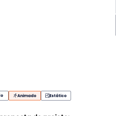
lo
Animado
Estático