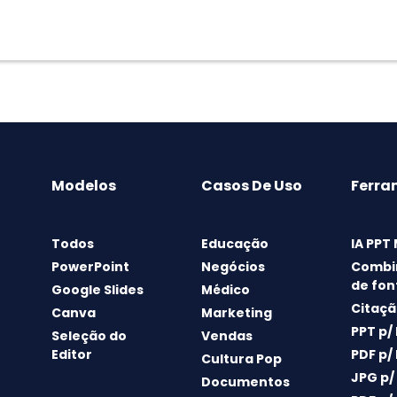
Modelos
Casos De Uso
Ferra
Todos
Educação
IA PPT
PowerPoint
Negócios
Combi
de fon
Google Slides
Médico
Citaçã
Canva
Marketing
PPT p/
Seleção do
Vendas
Editor
PDF p/
Cultura Pop
JPG p/
Documentos