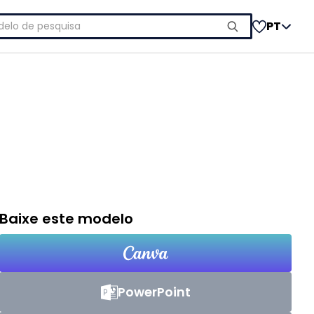
uisar
PT
Baixe este modelo
PowerPoint