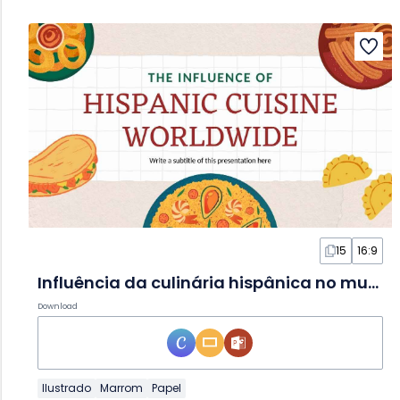
15
16:9
Influência da culinária hispânica no mundo em Slides
Download
Ilustrado
Marrom
Papel