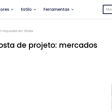
Pesq
ores
Estilo
Ferramentas
por:
em Aquarela em Slides
osta de projeto: mercados