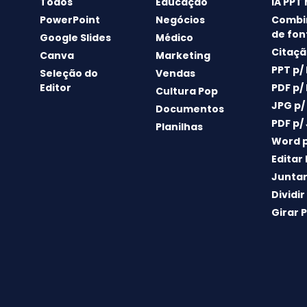
Todos
Educação
IA PPT
PowerPoint
Negócios
Combi
de fon
Google Slides
Médico
Citaçã
Canva
Marketing
PPT p/
Seleção do
Vendas
Editor
PDF p/
Cultura Pop
JPG p/
Documentos
PDF p/
Planilhas
Word p
Editar
Juntar
Dividir
Girar 