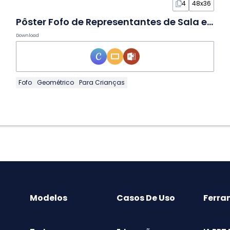
4
48x36
Pôster Fofo de Representantes de Sala em Slides
Download
Fofo
Geométrico
Para Crianças
Modelos
Casos De Uso
Ferra