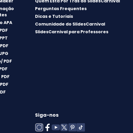
 Maker
Quem Está Por Trás do SlidesCarnival
nação
Perguntas Frequentes
tes
Dicas e Tutoriais
o APA
Comunidade do SlidesCarnival
 PDF
SlidesCarnival para Professores
 PPT
 PDF
 JPG
/ PDF
 PDF
 PDF
 PDF
PDF
Siga-nos