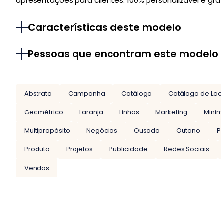
apresentações para clientes. 100% personalizável e grát
Características deste modelo
Pessoas que encontram este modelo
Abstrato
Campanha
Catálogo
Catálogo de Lo
Geométrico
Laranja
Linhas
Marketing
Minim
Multipropósito
Negócios
Ousado
Outono
P
Produto
Projetos
Publicidade
Redes Sociais
Vendas