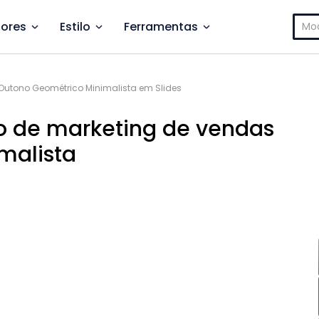
Pesq
ores
Estilo
Ferramentas
por:
Outono Geométrico Minimalista em Slides
no de marketing de vendas
malista