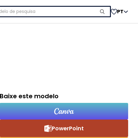
uisar
PT
Baixe este modelo
PowerPoint