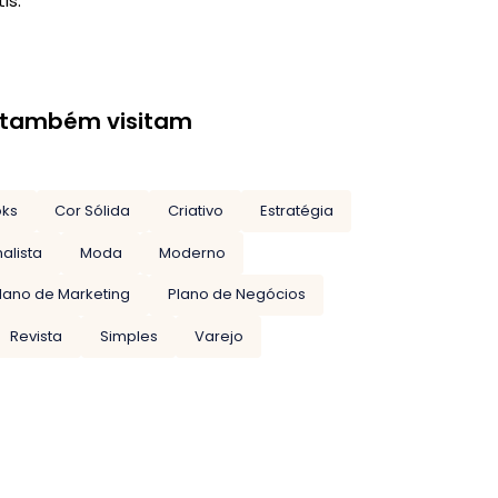
is.
 também visitam
oks
Cor Sólida
Criativo
Estratégia
alista
Moda
Moderno
lano de Marketing
Plano de Negócios
Revista
Simples
Varejo