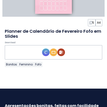
5
A4
Planner de Calendário de Fevereiro Fofo em
Slides
Download
Bonitos
Feminino
Fofo
Apresentações bonitas, feitas com facilidade