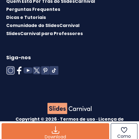
Quem Está Por Trás do SlidesCarnival
Perguntas Frequentes
Dicas e Tutoriais
Comunidade do SlidesCarnival
SlidesCarnival para Professores
Siga-nos
Copyright © 2026 ·
Termos de uso
·
Licença de
modelos
·
Política de cookies
·
política de
Privacidade
Como
Download