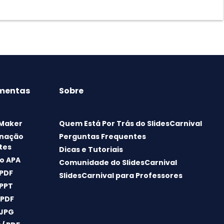
mentas
Sobre
 Maker
Quem Está Por Trás do SlidesCarnival
nação
Perguntas Frequentes
tes
Dicas e Tutoriais
o APA
Comunidade do SlidesCarnival
 PDF
SlidesCarnival para Professores
 PPT
 PDF
 JPG