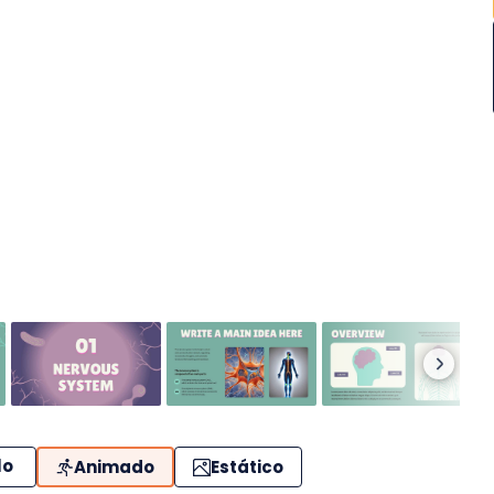
lo
Animado
Estático