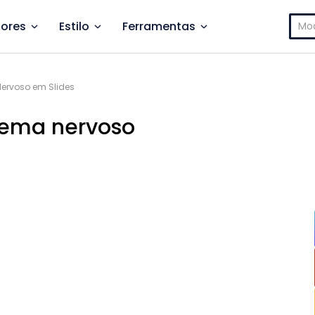
Pesq
ores
Estilo
Ferramentas
por:
Nervoso em Slides
stema nervoso