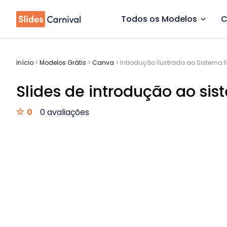
Todos os Modelos
C
Início
>
Modelos Grátis
>
Canva
>
Introdução Ilustrada ao Sistema 
Slides de introdução ao si
0
0 avaliações