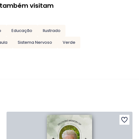
 também visitam
o
Educação
Ilustrado
aula
Sistema Nervoso
Verde