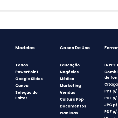
Modelos
Casos De Uso
Ferra
Todos
Educação
IA PPT
PowerPoint
Negócios
Combi
de fon
Google Slides
Médico
Citaçã
Canva
Marketing
PPT p/
Seleção do
Vendas
Editor
PDF p/
Cultura Pop
JPG p/
Documentos
PDF p/
Planilhas