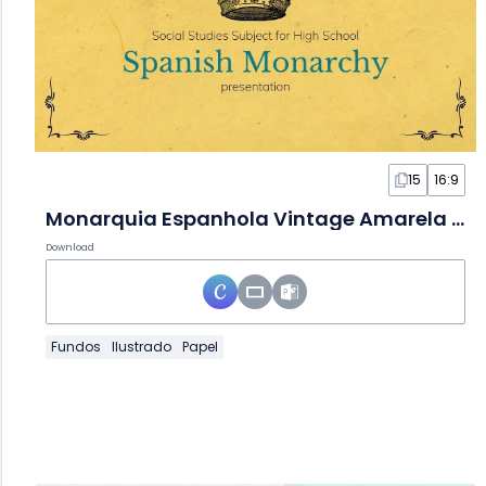
15
16:9
Monarquia Espanhola Vintage Amarela em Slides
Download
Fundos
Ilustrado
Papel