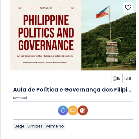
15
16:9
Aula de Política e Governança das Filipinas em Slides
Download
Bege
Simples
Vermelho