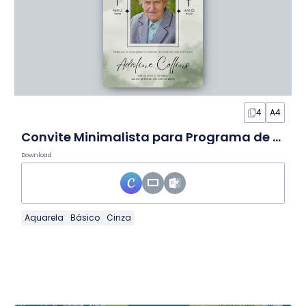
4
A4
Convite Minimalista para Programa de Funeral Católico em Slides
Download
Aquarela
Básico
Cinza