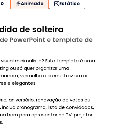
lo
Animado
Estático
ida de solteira
 de PowerPoint e template de
isual minimalista? Este template é uma
ing ou só quer organizar uma
marrom, vermelho e creme traz um ar
ves e elegantes.
ie, aniversário, renovação de votos ou
, inclua cronograma, lista de convidados,
iona bem para apresentar na TV, projetor
s.