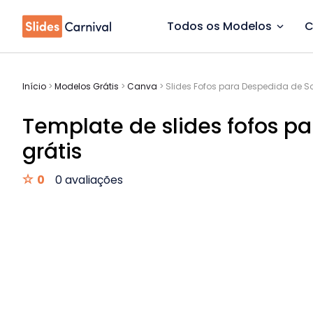
Todos os Modelos
C
Início
>
Modelos Grátis
>
Canva
>
Slides Fofos para Despedida de So
Template de slides fofos pa
grátis
0
0 avaliações