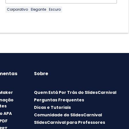
Corporativo
Elegante
Escuro
mentas
Sobre
 Maker
Quem Está Por Trás do SlidesCarnival
nação
Perguntas Frequentes
tes
Dicas e Tutoriais
o APA
Comunidade do SlidesCarnival
 PDF
SlidesCarnival para Professores
 PPT