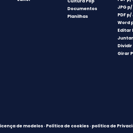
Cultura Pop
JPG p/
Documentos
PDF p/
Planilhas
Word p
Editar
Juntar
Dividir
Girar 
Licença de modelos
·
Política de cookies
·
política de Privac