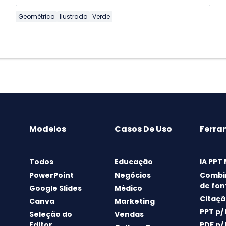
Geométrico
Ilustrado
Verde
Modelos
Casos De Uso
Ferra
Todos
Educação
IA PPT
PowerPoint
Negócios
Combi
de fon
Google Slides
Médico
Citaçã
Canva
Marketing
PPT p/
Seleção do
Vendas
Editor
PDF p/