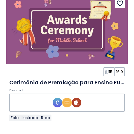
15
16:9
Cerimônia de Premiação para Ensino Fundamental II em Slides
Download
Fofo
Ilustrado
Roxo