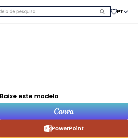
uisar
PT
Baixe este modelo
PowerPoint