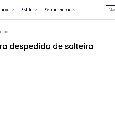
Pesq
ores
Estilo
Ferramentas
por:
lteira
ra despedida de solteira