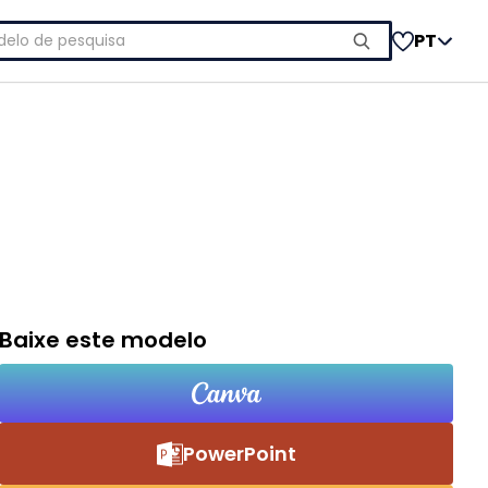
uisar
PT
Baixe este modelo
PowerPoint