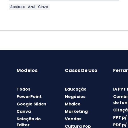
Abstrato
Azul
Cinza
Modelos
Casos De Uso
Ferra
Todos
Educação
IA PPT
PowerPoint
Negócios
Combi
de fon
Google Slides
Médico
Citaçã
Canva
Marketing
PPT p/
Seleção do
Vendas
Editor
PDF p/
Cultura Pop