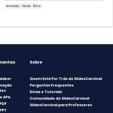
Amarelo
Verde
Ética
mentas
Sobre
 Maker
Quem Está Por Trás do SlidesCarnival
nação
Perguntas Frequentes
tes
Dicas e Tutoriais
o APA
Comunidade do SlidesCarnival
 PDF
SlidesCarnival para Professores
 PPT