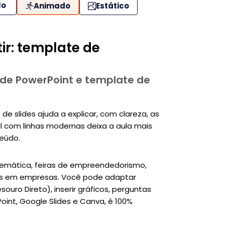
lo
Animado
Estático
ir: template de
 de PowerPoint e template de
e slides ajuda a explicar, com clareza, as
zul com linhas modernas deixa a aula mais
eúdo.
temática, feiras de empreendedorismo,
dos em empresas. Você pode adaptar
ouro Direto), inserir gráficos, perguntas
oint, Google Slides e Canva, é 100%