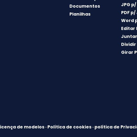
JPG p/
Documentos
PDF p/
Planilhas
Word p
Editar
Juntar
Dividir
Girar 
Licença de modelos
·
Política de cookies
·
política de Privac