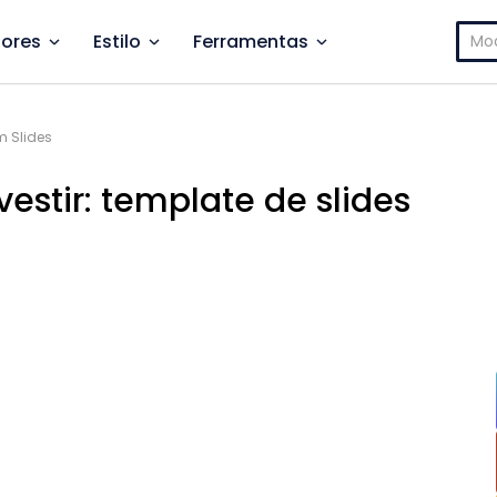
Pesq
ores
Estilo
Ferramentas
por:
m Slides
estir: template de slides