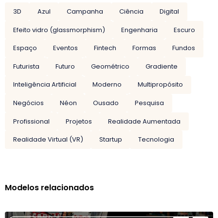
3D
Azul
Campanha
Ciência
Digital
Efeito vidro (glassmorphism)
Engenharia
Escuro
Espaço
Eventos
Fintech
Formas
Fundos
Futurista
Futuro
Geométrico
Gradiente
Inteligência Artificial
Moderno
Multipropósito
Negócios
Néon
Ousado
Pesquisa
Profissional
Projetos
Realidade Aumentada
Realidade Virtual (VR)
Startup
Tecnologia
Modelos relacionados