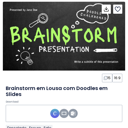
15
16:9
Brainstorm em Lousa com Doodles em
Slides
Download
Descolado
Escuro
Fofo