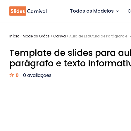
Todos os Modelos
C
Início
>
Modelos Grátis
>
Canva
>
Aula de Estrutura de Parágrafo e T
Template de slides para aul
parágrafo e texto informati
0
0 avaliações