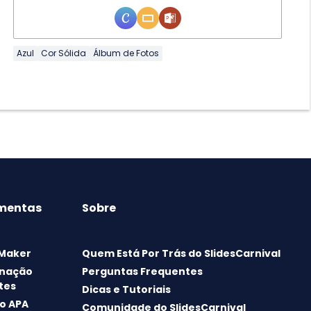
Azul
Cor Sólida
Álbum de Fotos
mentas
Sobre
 Maker
Quem Está Por Trás do SlidesCarnival
nação
Perguntas Frequentes
tes
Dicas e Tutoriais
o APA
Comunidade do SlidesCarnival