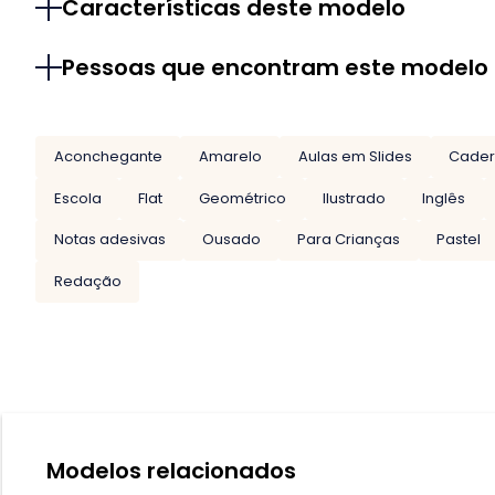
Características deste modelo
Pessoas que encontram este modelo
Aconchegante
Amarelo
Aulas em Slides
Cade
Escola
Flat
Geométrico
Ilustrado
Inglês
Notas adesivas
Ousado
Para Crianças
Pastel
Redação
Modelos relacionados