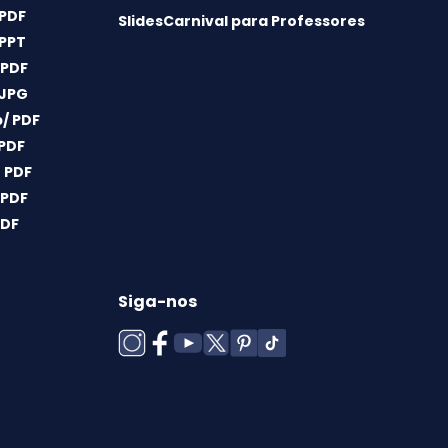
 PDF
SlidesCarnival para Professores
 PPT
 PDF
 JPG
/ PDF
 PDF
 PDF
 PDF
PDF
Siga-nos