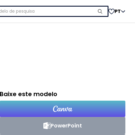
uisar
PT
Baixe este modelo
PowerPoint