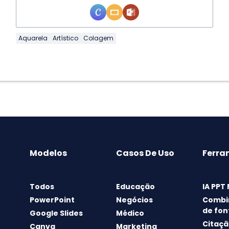
Aquarela
Artístico
Colagem
Modelos
Casos De Uso
Ferra
Todos
Educação
IA PPT
PowerPoint
Negócios
Combi
de fon
Google Slides
Médico
Citaçã
Canva
Marketing