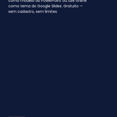
como modelo do PowerPoint ou use online
como tema do Google Slides. Gratuito —
sem cadastro, sem limites.