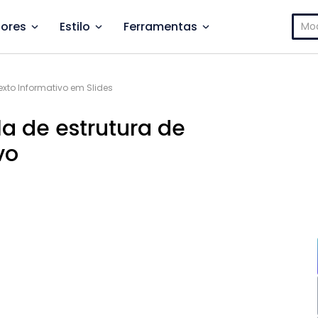
Pesq
ores
Estilo
Ferramentas
por:
exto Informativo em Slides
a de estrutura de
vo