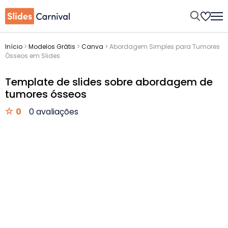
Início
>
Modelos Grátis
>
Canva
>
Abordagem Simples para Tumores
Ósseos em Slides
Template de slides sobre abordagem de
tumores ósseos
0
0 avaliações