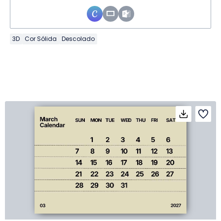
3D
Cor Sólida
Descolado