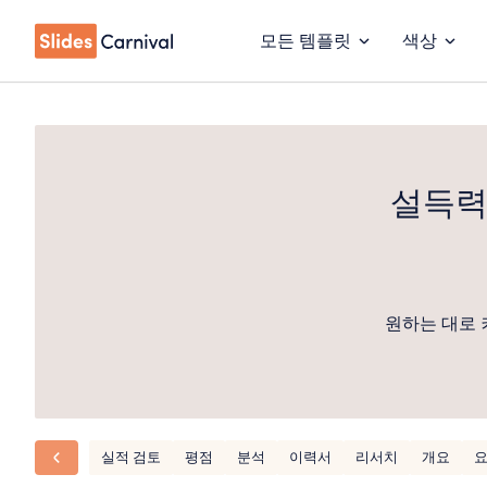
모든 템플릿
색상
설득력
원하는 대로 
실적 검토
평점
분석
이력서
리서치
개요