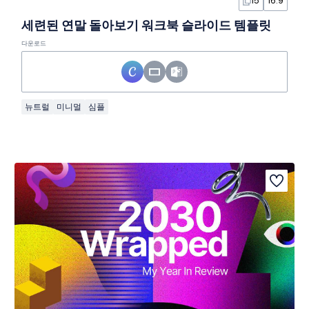
15
16:9
세련된 연말 돌아보기 워크북 슬라이드 템플릿
다운로드
뉴트럴
미니멀
심플