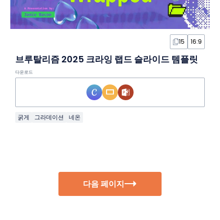
15
16:9
브루탈리즘 2025 크라잉 랩드 슬라이드 템플릿
다운로드
굵게
그라데이션
네온
다음 페이지