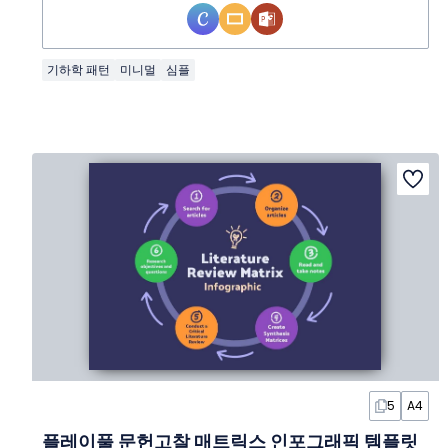
기하학 패턴
미니멀
심플
5
A4
플레이풀 문헌고찰 매트릭스 인포그래픽 템플릿