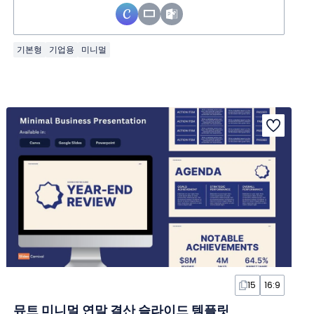
기본형
기업용
미니멀
15
16:9
뮤트 미니멀 연말 결산 슬라이드 템플릿