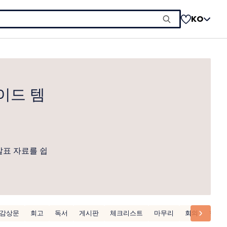
KO
이드 템
발표 자료를 쉽
감상문
회고
독서
게시판
체크리스트
마무리
회의
현황 