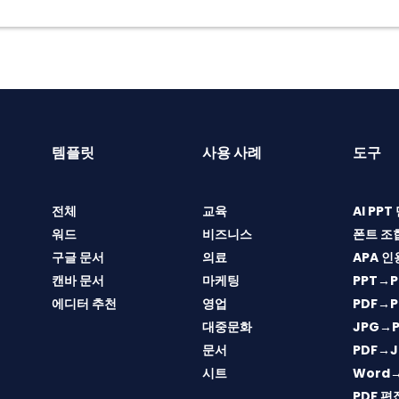
템플릿
사용 사례
도구
전체
교육
AI PP
워드
비즈니스
폰트 조
구글 문서
의료
APA 인
캔바 문서
마케팅
PPT→P
에디터 추천
영업
PDF→P
대중문화
JPG→P
문서
PDF→J
시트
Word
PDF 편