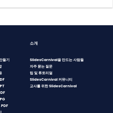
소개
T 만들기
SlidesCarnival을 만드는 사람들
합
자주 묻는 질문
용
팁 및 튜토리얼
DF
SlidesCarnival 커뮤니티
PT
교사를 위한 SlidesCarnival
DF
PG
→PDF
집