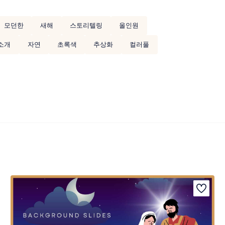
모던한
새해
스토리텔링
올인원
소개
자연
초록색
추상화
컬러풀