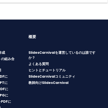
概要
T作成
SlidesCarnivalを運営しているのは誰です
か？
トの組み合
よくある質問
用
ヒントとチュートリアル
PDFに
SlidesCarnivalコミュニティ
PPTに
教師向けSlidesCarnival
PDFに
JPGに
をPDFに
集