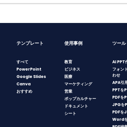
テンプレート
使用事例
ツール
すべて
教育
AI PP
PowerPoint
ビジネス
フォン
わせ
Google Slides
医療
APA引
Canva
マーケティング
PPTを
おすすめ
営業
PDFを
ポップカルチャー
JPGを
ドキュメント
PDFを
シート
Word
PDF編