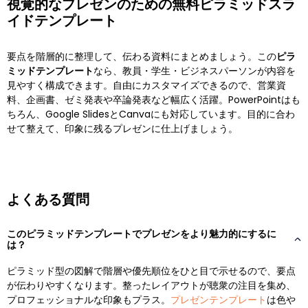
視覚的なプレゼンのための無料ピラミッドスラ
イドテンプレート
要点を階層的に整理して、伝わる資料にまとめましょう。この
ピラ
ミッドテンプレート
なら、教員・学生・ビジネスパーソンが内容を
見やすく構成できます。自由にカスタマイズできるので、営業資
料、企画書、ゼミ発表や卒論発表など幅広く活躍。PowerPointはも
ちろん、Google SlidesとCanvaにも対応しています。目的に合わ
せて整えて、印象に残るプレゼンに仕上げましょう。
よくある質問
このピラミッドテンプレートでプレゼンをより魅力的にするに
は？
ピラミッド型の図解で階層や優先順位をひと目で示せるので、要点
が伝わりやすくなります。整ったレイアウトが聴衆の注目を集め、
プロフェッショナルな印象もプラス。
プレゼンテンプレート
は色や