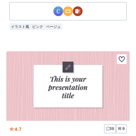
イラスト風
ピンク
ベージュ
4.7
39
16:9