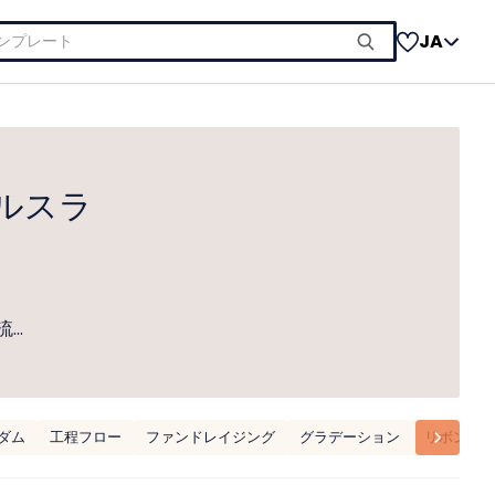
JA
ルスラ
流…
ダム
工程フロー
ファンドレイジング
グラデーション
リボン