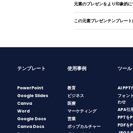
元素のプレゼンをより印象的に
この元素プレゼンテンプレート
テンプレート
使用事例
ツール
PowerPoint
教育
AI PP
Google Slides
ビジネス
フォン
わせ
Canva
医療
APA引
Word
マーケティング
PPTを
Google Docs
営業
PDFを
Canva Docs
ポップカルチャー
JPGを