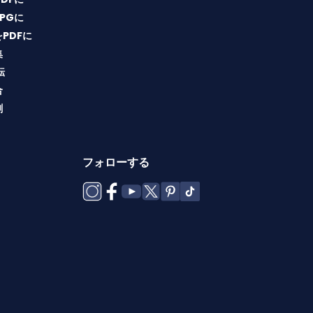
JPGに
をPDFに
集
転
合
割
フォローする