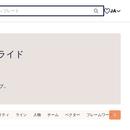
JA
ライド
プ…
リティ
ライン
人物
チーム
ベクター
フレームワーク
シス