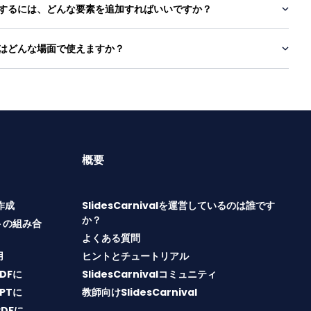
するには、どんな要素を追加すればいいですか？
はどんな場面で使えますか？
概要
T作成
SlidesCarnivalを運営しているのは誰です
か？
トの組み合
よくある質問
用
ヒントとチュートリアル
PDFに
SlidesCarnivalコミュニティ
PPTに
教師向けSlidesCarnival
PDFに