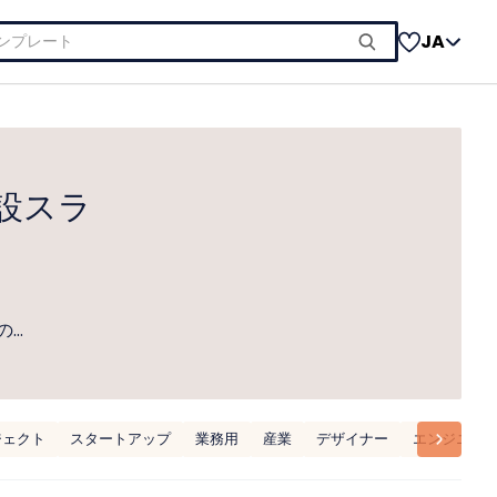
JA
設スラ
の…
ジェクト
スタートアップ
業務用
産業
デザイナー
エンジニア