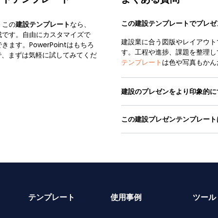
この建設テンプレートでプレゼ
。この
建設テンプレート
なら、
成です。自由にカスタマイズで
建設業に合う図版やレイアウト
す。PowerPointはもちろ
す。工程や進捗、課題を整理し
るので、まずは気軽に試してみてくだ
テンプレート
は色や写真もかん
建設のプレゼンをより印象的に
この建設プレゼンテンプレート
テンプレート
使用事例
ツール