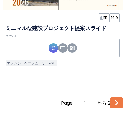
15
16:9
ミニマルな建設プロジェクト提案スライド
ダウンロード
オレンジ
ベージュ
ミニマル
Page
から 2