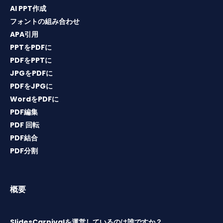
AI PPT作成
フォントの組み合わせ
APA引用
PPTをPDFに
PDFをPPTに
JPGをPDFに
PDFをJPGに
WordをPDFに
PDF編集
PDF 回転
PDF結合
PDF分割
概要
SlidesCarnivalを運営しているのは誰ですか？