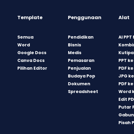
Template
Penggunaan
Alat
Semua
Pendidikan
AI PPT
Word
Bisnis
Kombin
Google Docs
Medis
Kutipa
Canva Docs
Pemasaran
PPT ke
Pilihan Editor
Penjualan
PDF ke
Budaya Pop
JPG ke
Dokumen
PDF ke
Spreadsheet
Word 
Edit P
Putar 
Gabun
Pisah 