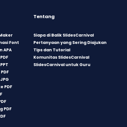
Tentang
 Maker
Siapa di Balik SlidesCarnival
asi Font
Pertanyaan yang Sering Diajukan
n APA
Tips dan Tutorial
 PDF
Komunitas SlidesCarnival
 PPT
SlidesCarnival untuk Guru
 PDF
 JPG
ke PDF
DF
PDF
g PDF
PDF