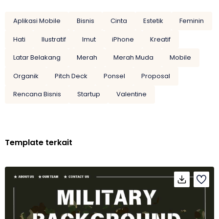
Aplikasi Mobile
Bisnis
Cinta
Estetik
Feminin
Hati
Ilustratif
Imut
iPhone
Kreatif
Latar Belakang
Merah
Merah Muda
Mobile
Organik
Pitch Deck
Ponsel
Proposal
Rencana Bisnis
Startup
Valentine
Template terkait