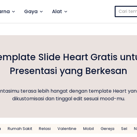
Cari
rna
Gaya
Alat
untuk:
emplate Slide Heart Gratis unt
Presentasi yang Berkesan
entasimu terasa lebih hangat dengan template Heart yan
dikustomisasi dan tinggal edit sesuai mood-mu.
a
Rumah Sakit
Relasi
Valentine
Mobil
Gereja
Sel
N