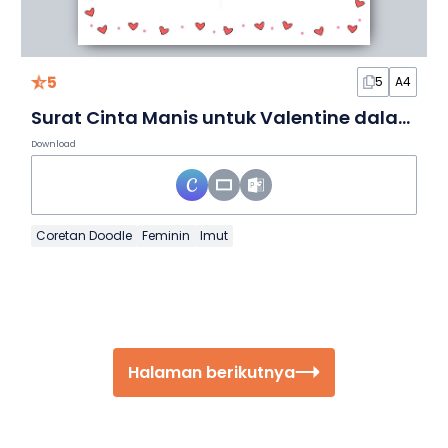
5
5
A4
Surat Cinta Manis untuk Valentine dalam Slide
Download
Coretan Doodle
Feminin
Imut
Halaman berikutnya