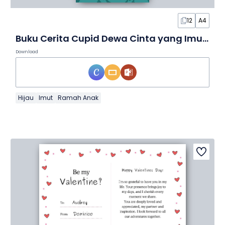
12
A4
Buku Cerita Cupid Dewa Cinta yang Imut dalam Slide
Download
Hijau
Imut
Ramah Anak