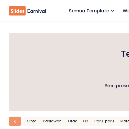
Semua Template
Wa
T
Bikin pres
Cinta
Pahlawan
Otak
HR
Paru-paru
Mat