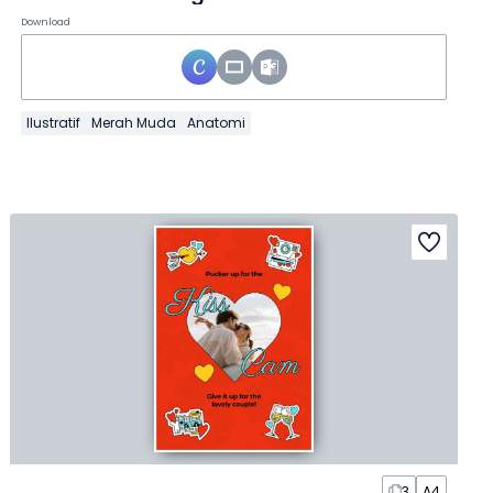
Download
Ilustratif
Merah Muda
Anatomi
3
A4