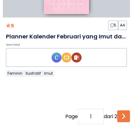
5
5
A4
Planner Kalender Februari yang Imut dalam Slide
Download
Feminin
Ilustratif
Imut
Page
dari 2