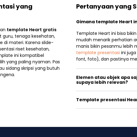
ntasi yang
Pertanyaan yang S
Gimana template Heart ini
gan
template Heart gratis
Template Heart ini bisa biki
at guru, tenaga kesehatan,
mudah menarik perhatian au
 di materi. Karena slide-
manis bikin pesanmu lebih 
entasi riset kesehatan,
template presentasi
ini juga
plate ini kompatibel
font, foto), dan pastinya m
ilih yang paling nyaman. Pas
au sidang skripsi yang butuh
 ngena.
Elemen atau objek apa sa
supaya lebih relevan?
Template presentasi Hear