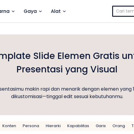
Cari
rna
Gaya
Alat
untuk:
mplate Slide Elemen Gratis un
Presentasi yang Visual
esentasimu makin rapi dan menarik dengan elemen yang 
dikustomisasi—tinggal edit sesuai kebutuhanmu.
Konten
Persona
Hierarki
Kapabilitas
Garis
Orang
T