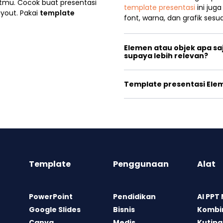
ritmu. Cocok buat presentasi
template presentasi
ini jug
ayout. Pakai
template
font, warna, dan grafik sesu
Elemen atau objek apa sa
supaya lebih relevan?
Template presentasi Elem
Template
Penggunaan
Alat
PowerPoint
Pendidikan
AI PPT
Google Slides
Bisnis
Kombin
Canva
Medis
Kutipa