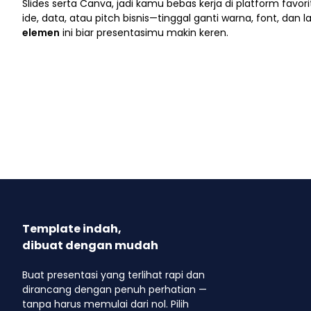
Slides serta Canva, jadi kamu bebas kerja di platform favo
ide, data, atau pitch bisnis—tinggal ganti warna, font, dan l
elemen
ini biar presentasimu makin keren.
Template indah,
dibuat dengan mudah
Buat presentasi yang terlihat rapi dan
dirancang dengan penuh perhatian —
tanpa harus memulai dari nol. Pilih