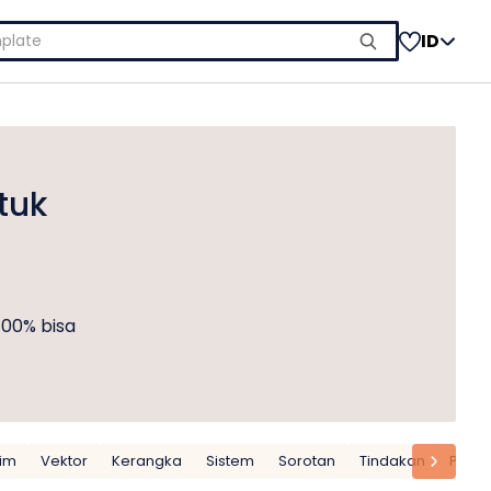
ID
tuk
100% bisa
im
Vektor
Kerangka
Sistem
Sorotan
Tindakan
Prose