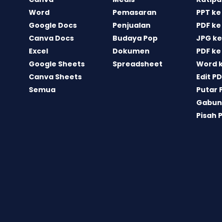
Word
Pemasaran
PPT ke
Google Docs
Penjualan
PDF ke
Canva Docs
Budaya Pop
JPG ke
Excel
Dokumen
PDF ke
Google Sheets
Spreadsheet
Word 
Canva Sheets
Edit P
Semua
Putar 
Gabun
Pisah 