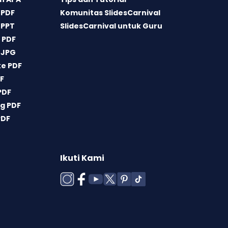
 PDF
Komunitas SlidesCarnival
 PPT
SlidesCarnival untuk Guru
 PDF
 JPG
ke PDF
DF
PDF
g PDF
PDF
Ikuti Kami