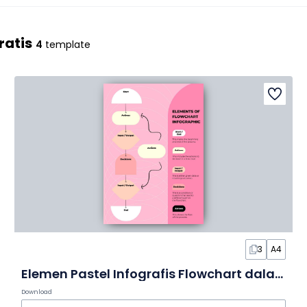
ratis
4
template
3
A4
Elemen Pastel Infografis Flowchart dalam Slide
Download