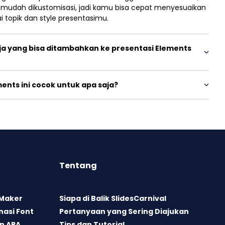
a mudah dikustomisasi, jadi kamu bisa cepat menyesuaikan
ai topik dan style presentasimu.
ja yang bisa ditambahkan ke presentasi Elements
ents ini cocok untuk apa saja?
Tentang
 Maker
Siapa di Balik SlidesCarnival
asi Font
Pertanyaan yang Sering Diajukan
n APA
Tips dan Tutorial