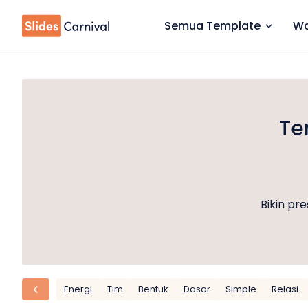
Semua Template
Wa
Te
Bikin pr
Energi
Tim
Bentuk
Dasar
Simple
Relasi