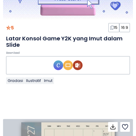
5
15
16:9
Latar Konsol Game Y2K yang Imut dalam
Slide
Download
Gradasi
Ilustratif
Imut