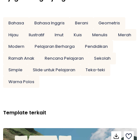
Bahasa
Bahasa Inggris
Berani
Geometris
Hijau
Ilustratif
Imut
Kuis
Menulis
Merah
Modern
Pelajaran Berharga
Pendidikan
Ramah Anak
Rencana Pelajaran
Sekolah
Simple
Slide untuk Pelajaran
Teka-teki
Warna Polos
Template terkait