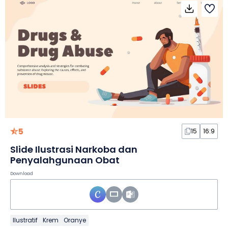
5
15
16:9
Slide Ilustrasi Narkoba dan
Penyalahgunaan Obat
Download
Ilustratif
Krem
Oranye