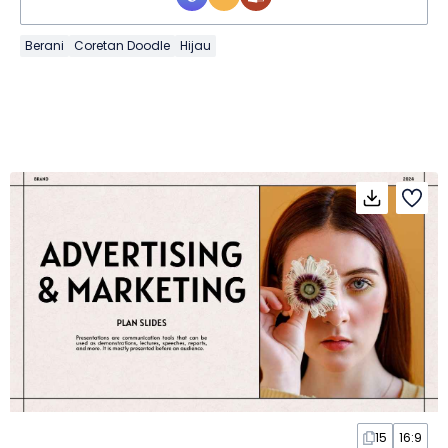
Berani
Coretan Doodle
Hijau
15
16:9