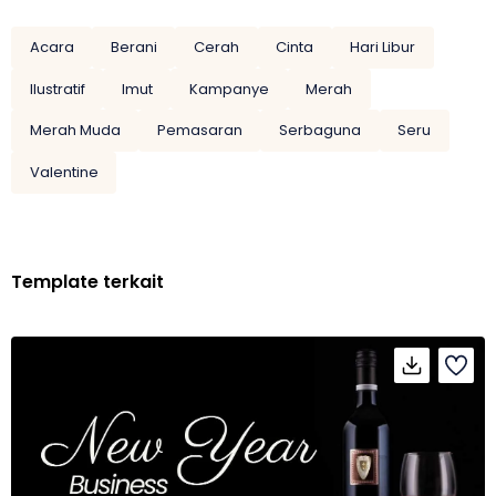
Acara
Berani
Cerah
Cinta
Hari Libur
Ilustratif
Imut
Kampanye
Merah
Merah Muda
Pemasaran
Serbaguna
Seru
Valentine
Template terkait