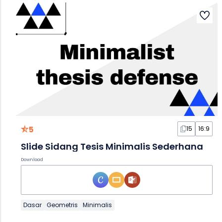
5
15
16:9
Slide Sidang Tesis Minimalis Sederhana
Download
Dasar
Geometris
Minimalis