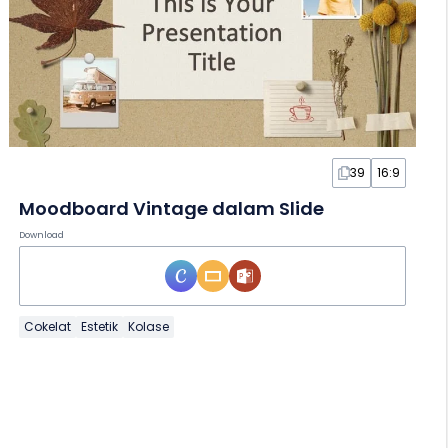
39
16:9
Moodboard Vintage dalam Slide
Download
Cokelat
Estetik
Kolase