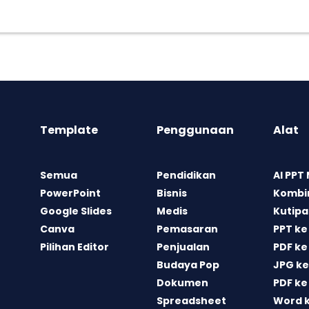
Template
Penggunaan
Alat
Semua
Pendidikan
AI PPT
PowerPoint
Bisnis
Kombin
Google Slides
Medis
Kutipa
Canva
Pemasaran
PPT ke
Pilihan Editor
Penjualan
PDF ke
Budaya Pop
JPG ke
Dokumen
PDF ke
Spreadsheet
Word 