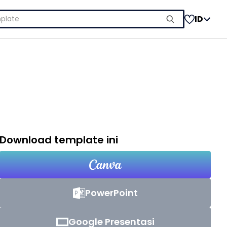
ID
Download template ini
PowerPoint
Google Presentasi