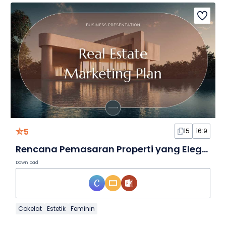
5
15
16:9
Rencana Pemasaran Properti yang Elegan dalam Slide
Download
Cokelat
Estetik
Feminin