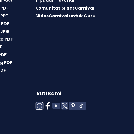
n APA
Tips dan Tutorial
 PDF
Komunitas SlidesCarnival
 PPT
SlidesCarnival untuk Guru
 PDF
 JPG
ke PDF
DF
PDF
g PDF
PDF
Ikuti Kami