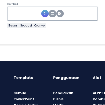
Download
Berani
Gradasi
Oranye
Template
Penggunaan
Alat
Semua
Pendidikan
AI PPT
PowerPoint
Bisnis
Kombin