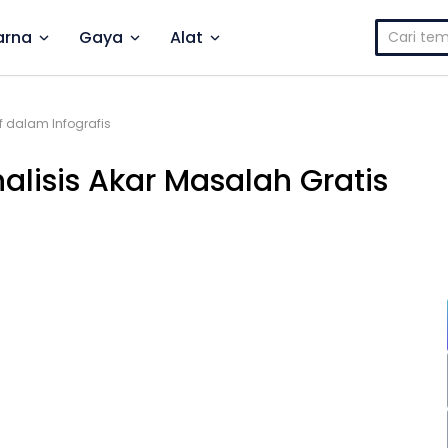
Cari
rna
Gaya
Alat
untuk:
if dalam Infografis
nalisis Akar Masalah Gratis