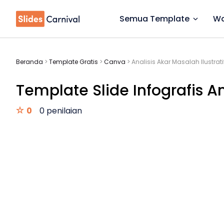
Semua Template
Wa
Beranda
>
Template Gratis
>
Canva
>
Analisis Akar Masalah Ilustrat
Template Slide Infografis A
0
0 penilaian