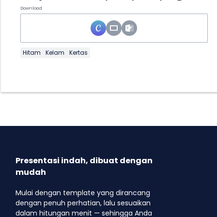
Download
Hitam
Kelam
Kertas
Presentasi indah, dibuat dengan
mudah
Mulai dengan template yang dirancang
dengan penuh perhatian, lalu sesuaikan
dalam hitungan menit — sehingga Anda