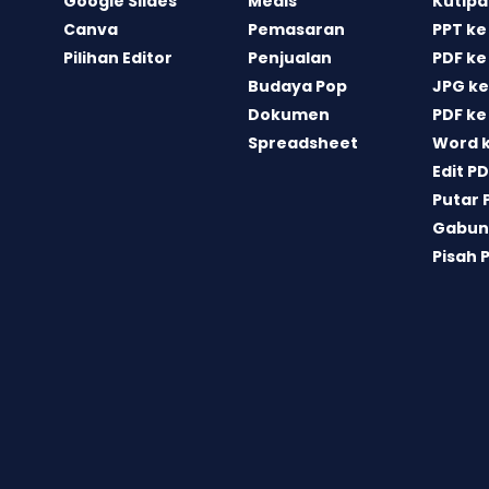
Google Slides
Medis
Kutipa
Canva
Pemasaran
PPT ke
Pilihan Editor
Penjualan
PDF ke
Budaya Pop
JPG ke
Dokumen
PDF ke
Spreadsheet
Word 
Edit P
Putar 
Gabun
Pisah 