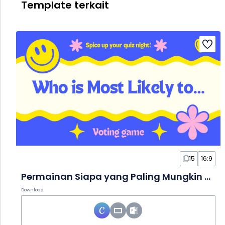
Template terkait
15
16:9
Permainan Siapa yang Paling Mungkin dalam Slide yang Animatif
Download