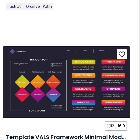
Ilustratif
Oranye
Putih
12
16:9
Template VALS Framework Minimal Modern dalam Slide