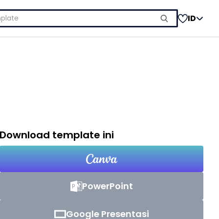
ID
Download template ini
PowerPoint
Google Presentasi