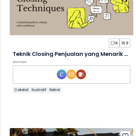
14
16:9
Teknik Closing Penjualan yang Menarik dalam Slide
Download
Cokelat
Ilustratif
Netral