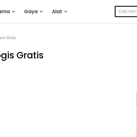
Cari
rna
Gaya
Alat
untuk:
lam Slide
gis Gratis