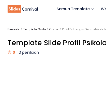
Semua Template
Wa
Beranda
>
Template Gratis
>
Canva
>
Profil Psikologis Geometris da
Template Slide Profil Psikolo
0
0 penilaian