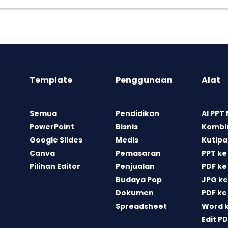
Template
Penggunaan
Alat
Semua
Pendidikan
AI PPT
PowerPoint
Bisnis
Kombin
Google Slides
Medis
Kutipa
Canva
Pemasaran
PPT ke
Pilihan Editor
Penjualan
PDF ke
Budaya Pop
JPG ke
Dokumen
PDF ke
Spreadsheet
Word 
Edit P