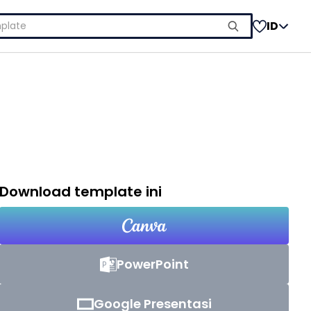
ID
Download template ini
PowerPoint
Google Presentasi