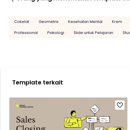
Cokelat
Geometris
Kesehatan Mental
Krem
Professional
Psikologi
Slide untuk Pelajaran
Stu
Template terkait