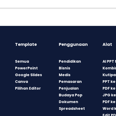
Template
Penggunaan
Alat
Semua
Pendidikan
AI PPT
PowerPoint
Bisnis
Kombin
Google Slides
Medis
Kutipa
Canva
Pemasaran
PPT ke
Pilihan Editor
Penjualan
PDF ke
Budaya Pop
JPG ke
Dokumen
PDF ke
Spreadsheet
Word 
Edit P