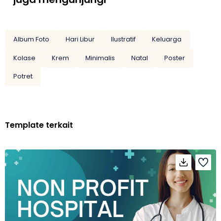
Album Foto
Hari Libur
Ilustratif
Keluarga
Kolase
Krem
Minimalis
Natal
Poster
Potret
Template terkait