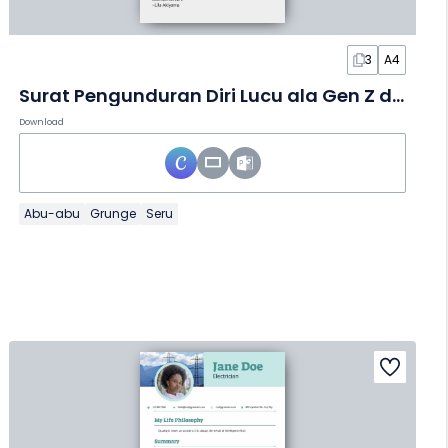
3
A4
Surat Pengunduran Diri Lucu ala Gen Z dalam Slide
Download
Abu-abu
Grunge
Seru