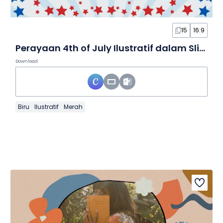
15
16:9
Perayaan 4th of July Ilustratif dalam Slide
Download
Biru
Ilustratif
Merah