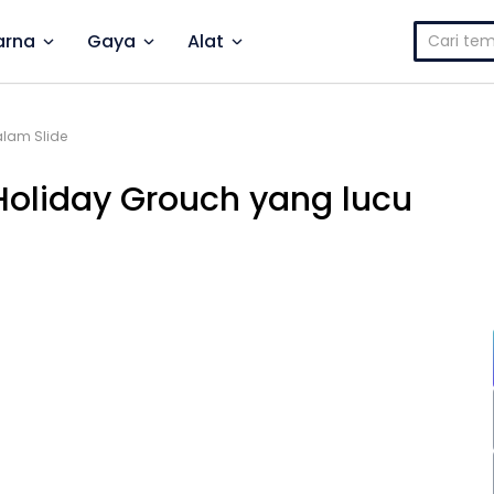
Cari
rna
Gaya
Alat
untuk:
alam Slide
 Holiday Grouch yang lucu