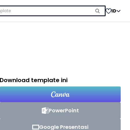
ID
Download template ini
PowerPoint
Google Presentasi