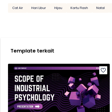
Cat Air
Hari Libur
Hijau
Kartu Flash
Natal
Template terkait