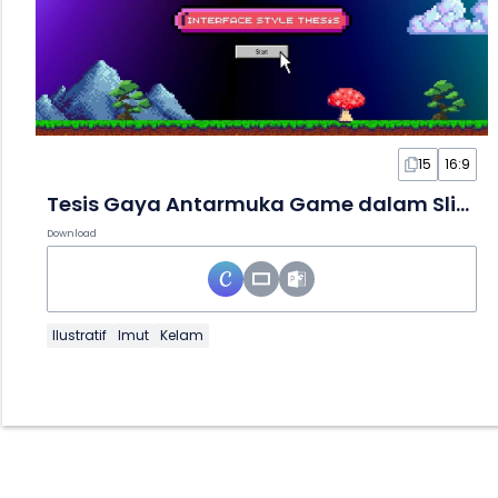
15
16:9
Tesis Gaya Antarmuka Game dalam Slide
Download
Ilustratif
Imut
Kelam