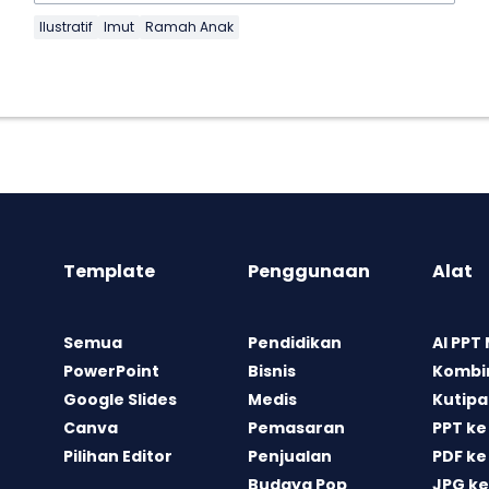
Ilustratif
Imut
Ramah Anak
Template
Penggunaan
Alat
Semua
Pendidikan
AI PPT
PowerPoint
Bisnis
Kombin
Google Slides
Medis
Kutipa
Canva
Pemasaran
PPT ke
Pilihan Editor
Penjualan
PDF ke
Budaya Pop
JPG ke