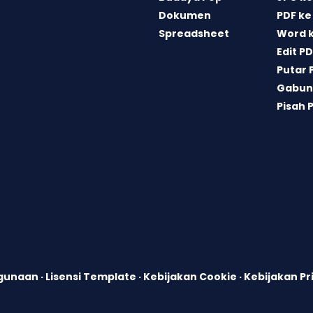
Dokumen
PDF ke
Spreadsheet
Word 
Edit P
Putar 
Gabun
Pisah 
ggunaan
·
Lisensi Template
·
Kebijakan Cookie
·
Kebijakan Pr