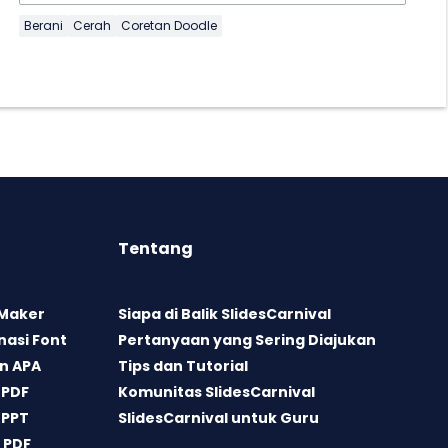
Berani
Cerah
Coretan Doodle
Tentang
 Maker
Siapa di Balik SlidesCarnival
asi Font
Pertanyaan yang Sering Diajukan
n APA
Tips dan Tutorial
 PDF
Komunitas SlidesCarnival
 PPT
SlidesCarnival untuk Guru
 PDF