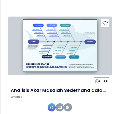
4
A4
Analisis Akar Masalah Sederhana dalam Infografis Fishbone
Download