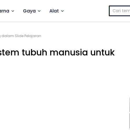
Cari
rna
Gaya
Alat
untuk:
 dalam Slide Pelajaran
istem tubuh manusia untuk