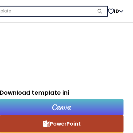
ID
Download template ini
PowerPoint