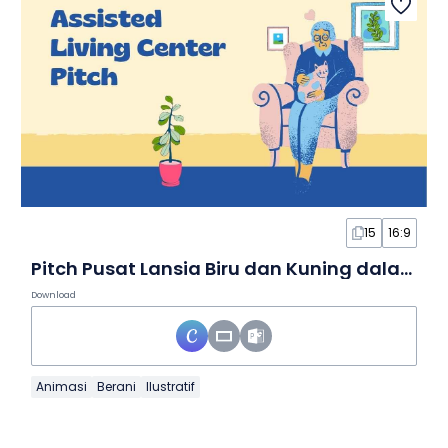
15
16:9
Pitch Pusat Lansia Biru dan Kuning dalam Slide
Download
Animasi
Berani
Ilustratif