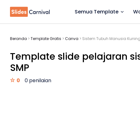
Semua Template
Wa
Beranda
>
Template Gratis
>
Canva
>
Sistem Tubuh Manusia Kuning
Template slide pelajaran s
SMP
0
0 penilaian