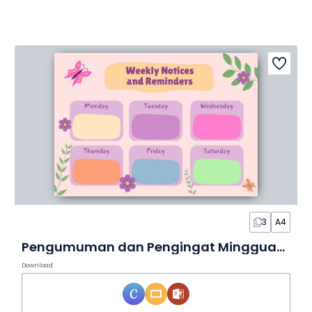
3
A4
Pengumuman dan Pengingat Mingguan yang Imut dalam Poster
Download