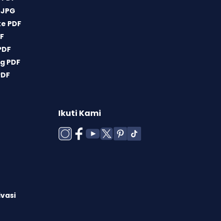
 JPG
ke PDF
DF
PDF
g PDF
PDF
Ikuti Kami
ivasi