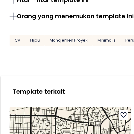
Fitur - fitur template ini
Orang yang menemukan template ini
CV
Hijau
Manajemen Proyek
Minimalis
Per
Template terkait