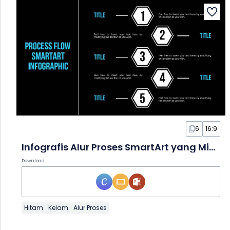
6
16:9
Infografis Alur Proses SmartArt yang Minimalis dalam Slide
Download
Hitam
Kelam
Alur Proses