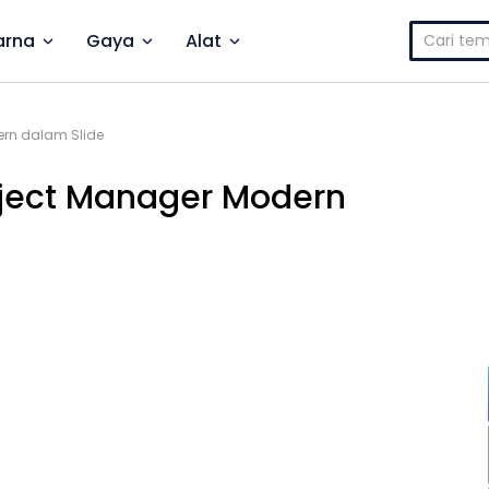
Cari
rna
Gaya
Alat
untuk:
rn dalam Slide
oject Manager Modern