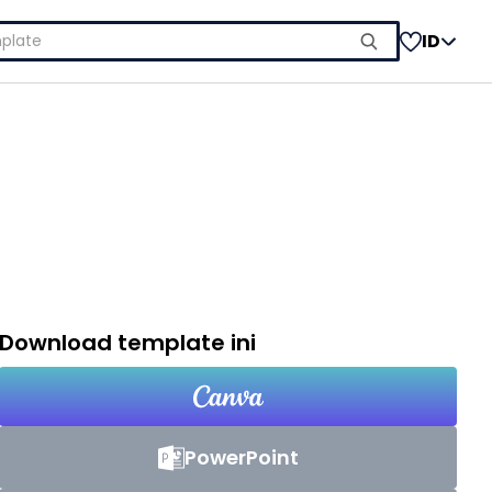
ID
Download template ini
PowerPoint