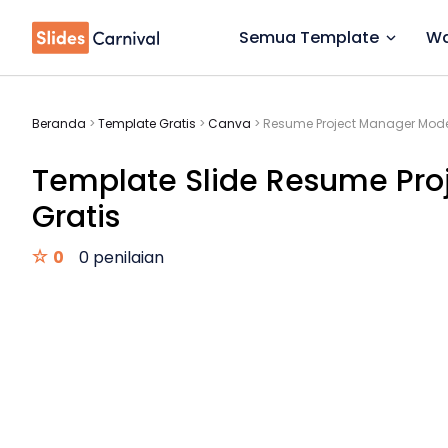
Semua Template
Wa
Beranda
>
Template Gratis
>
Canva
>
Resume Project Manager Mode
Template Slide Resume Pr
Gratis
0
0 penilaian