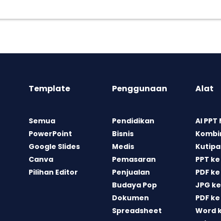
Template
Penggunaan
Alat
Semua
Pendidikan
AI PPT
PowerPoint
Bisnis
Kombin
Google Slides
Medis
Kutipa
Canva
Pemasaran
PPT ke
Pilihan Editor
Penjualan
PDF ke
Budaya Pop
JPG ke
Dokumen
PDF ke
Spreadsheet
Word 