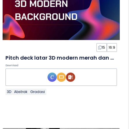
15
16:9
Pitch deck latar 3D modern merah dan ungu dalam Slide
Download
3D
Abstrak
Gradasi