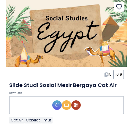
15
16:9
Slide Studi Sosial Mesir Bergaya Cat Air
Download
Cat Air
Cokelat
Imut