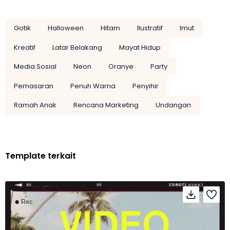
Gotik
Halloween
Hitam
Ilustratif
Imut
Kreatif
Latar Belakang
Mayat Hidup
Media Sosial
Neon
Oranye
Party
Pemasaran
Penuh Warna
Penyihir
Ramah Anak
Rencana Marketing
Undangan
Template terkait