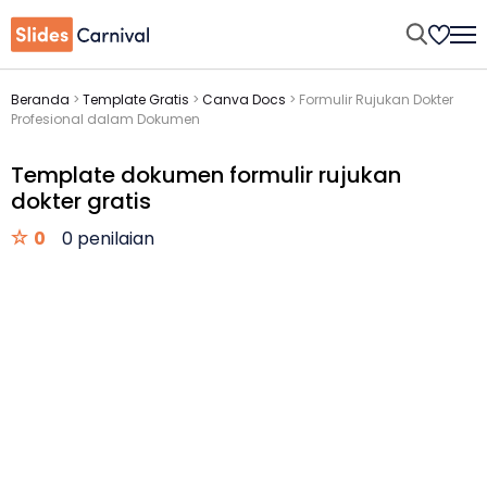
Beranda
>
Template Gratis
>
Canva Docs
>
Formulir Rujukan Dokter
Profesional dalam Dokumen
Template dokumen formulir rujukan
dokter gratis
0
0 penilaian