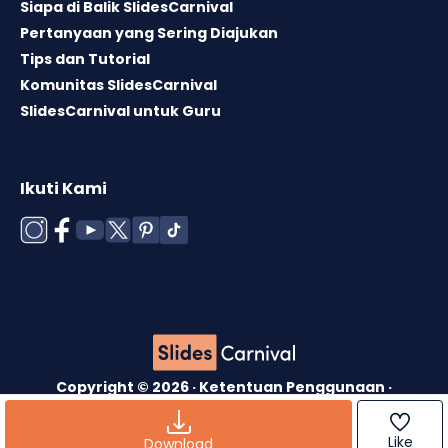
Siapa di Balik SlidesCarnival
Pertanyaan yang Sering Diajukan
Tips dan Tutorial
Komunitas SlidesCarnival
SlidesCarnival untuk Guru
Ikuti Kami
Copyright © 2026 ·
Ketentuan Penggunaan
·
Lisensi Template
·
Kebijakan Cookie
·
Kebijakan
Privasi
Like
Download