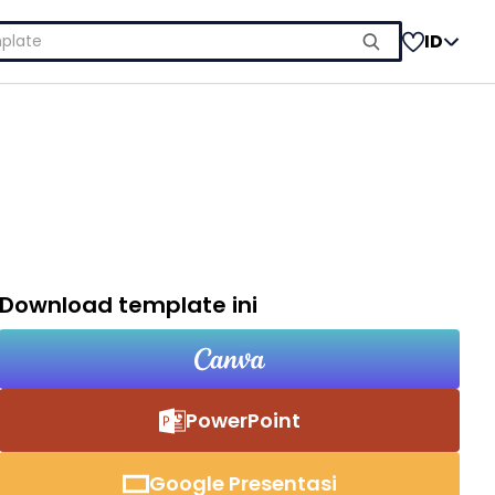
ID
Download template ini
PowerPoint
Google Presentasi