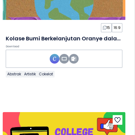
15
16:9
Kolase Bumi Berkelanjutan Oranye dalam Slide
Download
Abstrak
Artistik
Cokelat