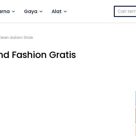
Cari
rna
Gaya
Alat
untuk:
Keren dalam Slide
nd Fashion Gratis