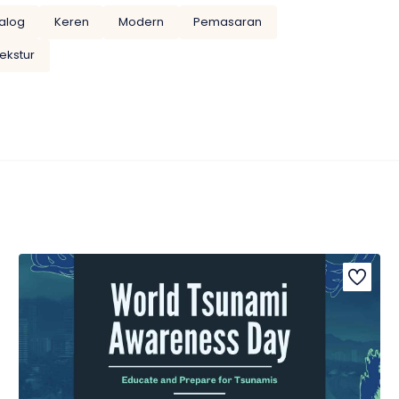
alog
Keren
Modern
Pemasaran
ekstur