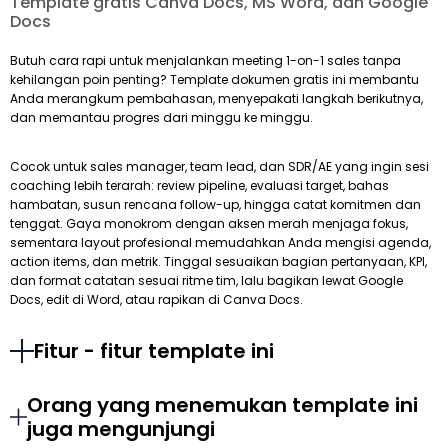
Template gratis Canva Docs, MS Word, dan Google
Docs
Butuh cara rapi untuk menjalankan meeting 1-on-1 sales tanpa
kehilangan poin penting? Template dokumen gratis ini membantu
Anda merangkum pembahasan, menyepakati langkah berikutnya,
dan memantau progres dari minggu ke minggu.
Cocok untuk sales manager, team lead, dan SDR/AE yang ingin sesi
coaching lebih terarah: review pipeline, evaluasi target, bahas
hambatan, susun rencana follow-up, hingga catat komitmen dan
tenggat. Gaya monokrom dengan aksen merah menjaga fokus,
sementara layout profesional memudahkan Anda mengisi agenda,
action items, dan metrik. Tinggal sesuaikan bagian pertanyaan, KPI,
dan format catatan sesuai ritme tim, lalu bagikan lewat Google
Docs, edit di Word, atau rapikan di Canva Docs.
Fitur - fitur template ini
Orang yang menemukan template ini
juga mengunjungi