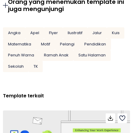
Orang yang menemukan template ini
juga mengunjungi
Angka
Apel
Flyer
Ilustratif
Jalur
Kuis
Matematika
Motif
Pelangi
Pendidikan
Penuh Warna
Ramah Anak
Satu Halaman
Sekolah
TK
Template terkait