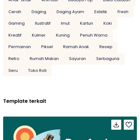
Cerah
Daging
Daging Ayam
Estetik
Fresh
Gaming
Ilustratif
Imut
Kartun
Koki
Kreatif
Kuliner
Kuning
Penuh Warna
Permainan
Piksel
Ramah Anak
Resep
Retro
Rumah Makan
Sayuran
Serbaguna
Seru
Toko Roti
Template terkait