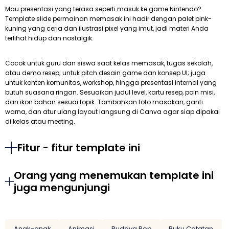
Mau presentasi yang terasa seperti masuk ke game Nintendo?
Template slide permainan memasak ini hadir dengan palet pink-
kuning yang ceria dan ilustrasi pixel yang imut, jadi materi Anda
terlihat hidup dan nostalgik.
Cocok untuk guru dan siswa saat kelas memasak, tugas sekolah,
atau demo resep; untuk pitch desain game dan konsep UI; juga
untuk konten komunitas, workshop, hingga presentasi internal yang
butuh suasana ringan. Sesuaikan judul level, kartu resep, poin misi,
dan ikon bahan sesuai topik. Tambahkan foto masakan, ganti
warna, dan atur ulang layout langsung di Canva agar siap dipakai
di kelas atau meeting.
Fitur - fitur template ini
Orang yang menemukan template ini
juga mengunjungi
Anak-anak
Animasi
Budaya Pop
Buku Catatan