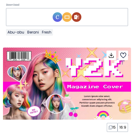
Download
Abu-abu
Berani
Fresh
15
16:9