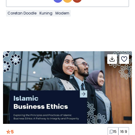
Coretan Doodle
Kuning
Modern
5
15
16:9