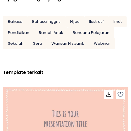
Bahasa
Bahasa Inggris
Hijau
Ilustratif
Imut
Pendidikan
Ramah Anak
Rencana Pelajaran
Sekolah
Seru
Warisan Hispanik
Webinar
Template terkait