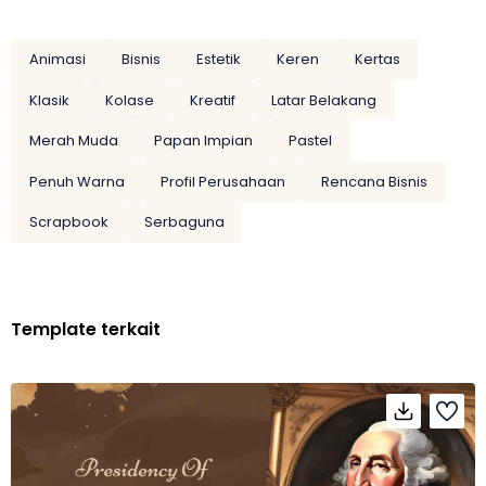
Animasi
Bisnis
Estetik
Keren
Kertas
Klasik
Kolase
Kreatif
Latar Belakang
Merah Muda
Papan Impian
Pastel
Penuh Warna
Profil Perusahaan
Rencana Bisnis
Scrapbook
Serbaguna
Template terkait