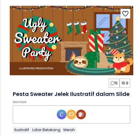
15
16:9
Pesta Sweater Jelek Ilustratif dalam Slide
Download
Ilustratif
Latar Belakang
Merah