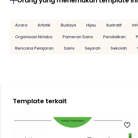
Orang yang menemukan template ini
Acara
Artistik
Budaya
Hijau
Ilustratif
Inf
Organisasi Nirlaba
Pameran Sains
Pendidikan
Rencana Pelajaran
Sains
Sejarah
Sekolah
Template terkait