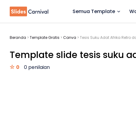
Semua Template
Wa
Beranda
>
Template Gratis
>
Canva
>
Tesis Suku Adat Afrika Retro 
Template slide tesis suku a
0
0 penilaian