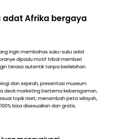
u adat Afrika bergaya
 yang ingin membahas suku-suku adat
n oranye dipadu motif tribal memberi
gin terasa autentik tanpa berlebihan.
pologi dan sejarah, presentasi museum
gga deck marketing bertema keberagaman.
esuai topik riset, menambah peta wilayah,
100% bisa disesuaikan dan gratis.