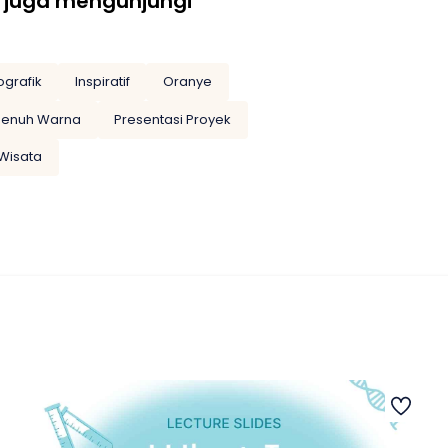
 juga mengunjungi
ografik
Inspiratif
Oranye
Penuh Warna
Presentasi Proyek
Wisata