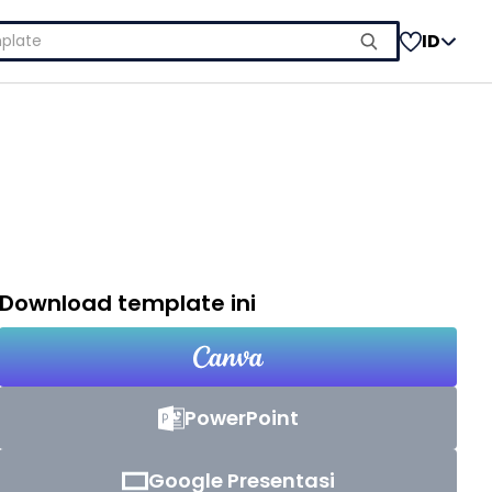
ID
Download template ini
PowerPoint
Google Presentasi