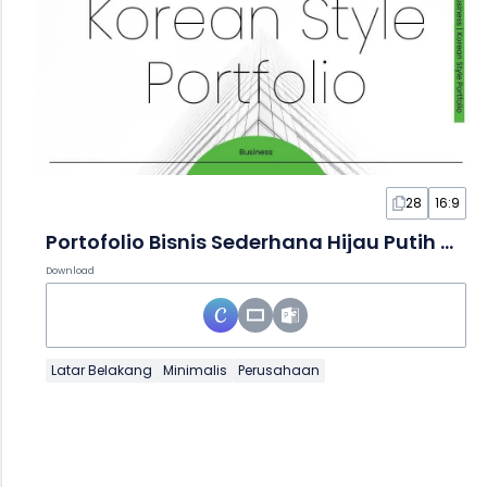
28
16:9
Portofolio Bisnis Sederhana Hijau Putih Gaya Korea dalam Slide
Download
Latar Belakang
Minimalis
Perusahaan