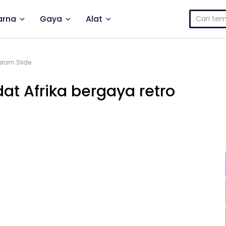
Cari
rna
Gaya
Alat
untuk:
dalam Slide
dat Afrika bergaya retro