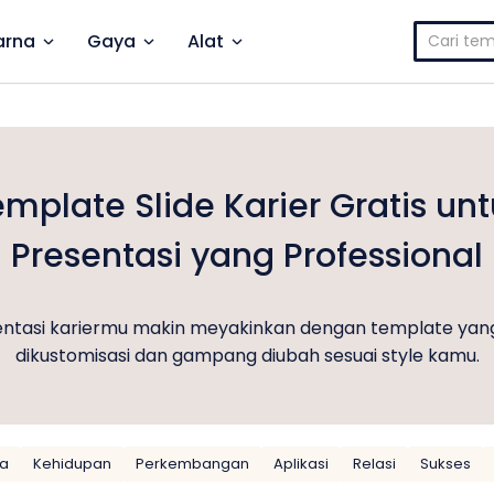
Cari
rna
Gaya
Alat
untuk:
mplate Slide Karier Gratis un
Presentasi yang Professional
sentasi kariermu makin meyakinkan dengan template yang
dikustomisasi dan gampang diubah sesuai style kamu.
ja
Kehidupan
Perkembangan
Aplikasi
Relasi
Sukses