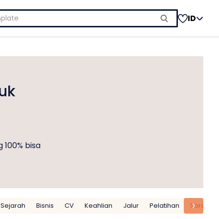
ID
tuk
 100% bisa
Sejarah
Bisnis
CV
Keahlian
Jalur
Pelatihan
Sorotan