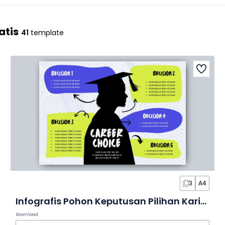
atis
41
template
3
A4
Infografis Pohon Keputusan Pilihan Karier yang Ilustratif dalam Slide
Download