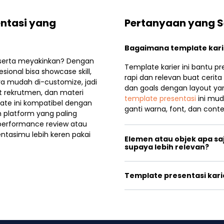
entasi yang
Pertanyaan yang S
Bagaimana template karie
pi serta meyakinkan? Dengan
Template karier ini bantu p
sional bisa showcase skill,
rapi dan relevan buat cerita
ya mudah di-customize, jadi
dan goals dengan layout yan
at rekrutmen, dan materi
template presentasi
ini mud
plate ini kompatibel dengan
ganti warna, font, dan con
ih platform yang paling
performance review atau
entasimu lebih keren pakai
Elemen atau objek apa sa
supaya lebih relevan?
Template presentasi karie