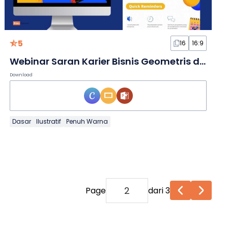
5
16
16:9
Webinar Saran Karier Bisnis Geometris dalam Slide
Download
Dasar
Ilustratif
Penuh Warna
Page
dari 3