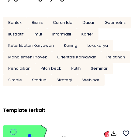
Bentuk
Bisnis
Curah Ide
Dasar
Geometris
Ilustratif
Imut
Informatif
Karier
Keterlibatan Karyawan
Kuning
Lokakarya
Manajemen Proyek
Orientasi Karyawan
Pelatihan
Pendidikan
Pitch Deck
Putih
Seminar
Simple
Startup
Strategi
Webinar
Template terkait