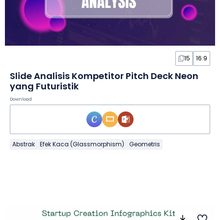
15
16:9
Slide Analisis Kompetitor Pitch Deck Neon
yang Futuristik
Download
Abstrak
Efek Kaca (Glassmorphism)
Geometris