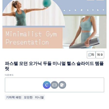
15
16:9
파스텔 모던 오가닉 두들 미니멀 헬스 슬라이드 템플
릿
다운로드
기하학 패턴
모던한
미니멀