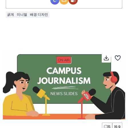
굵게
미니멀
배경 디자인
15
16:9