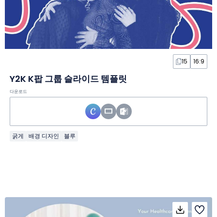
15
16:9
Y2K K팝 그룹 슬라이드 템플릿
다운로드
굵게
배경 디자인
블루